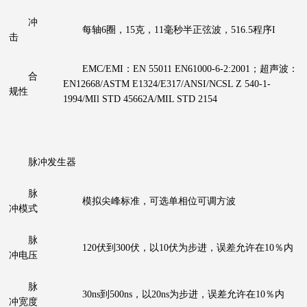
冲
每轴6圈，15克，11毫秒半正弦波，516.5程序I
击
EMC/EMI：EN 55011 EN61000-6-2:2001；超声波：
合
EN12668/ASTM E1324/E317/ANSI/NCSL Z 540-1-
规性
1994/MIl STD 45662A/MIL STD 2154
脉冲发生器
脉
模拟尖峰标准，可选单相位可调方波
冲模式
脉
120伏到300伏，以10伏为步进，误差允许在10％内
冲电压
脉
30ns到500ns，以20ns为步进，误差允许在10％内
冲宽度