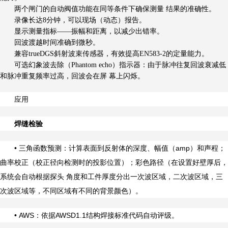
两个闸门的自动阀值功能在同等条件下确保测量 结果的准确性。
录像长达8分钟，可以现场（动态）报告。
显示测量指标——振幅和距离，以减少出错率。
回波渡越时间准确到微秒。
兼容trueDGS斜射波束传感器，有效提高EN583-2的定量能力。
可选幻象波去除（Phantom echo）指示器：由于脉冲往复回波衰减低
和脉冲重复频率过高，回波会在屏 幕上闪烁。
应用
焊缝检验
• 三角函数预测：计算表面到反射体的深度、幅值（amp）和声程；
曲率校正（校正径向检测时的投影位置）；彩色路径（在设置好壁厚后，
系统会自动根据探头 角度和工件厚度分出一次波区域，二次波区域，三
次波区域等，不同区域有不同的背景颜色）。
• AWS：依据AWSD1.1结构焊接标准代码自动评级。