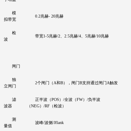
模
0.2兆赫- 20兆赫
拟带宽
检
带宽1-5兆赫/2、2.5兆赫/4、5兆赫/10兆赫
波
闸门
独
2个闸门（A和B），闸门B支持通过闸门A触发
立闸门
滤
正半波（POS）/全波（FW）/负半波
波器
（NEG）/RF（检波）
测
波峰/波侧/Jflank
量值