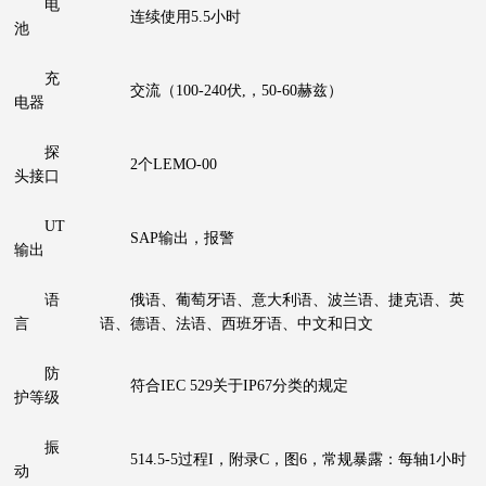
电
连续使用5.5小时
池
充
交流（100-240伏,，50-60赫兹）
电器
探
2个LEMO-00
头接口
UT
SAP输出，报警
输出
语
俄语、葡萄牙语、意大利语、波兰语、捷克语、英
言
语、德语、法语、西班牙语、中文和日文
防
符合IEC 529关于IP67分类的规定
护等级
振
514.5-5过程I，附录C，图6，常规暴露：每轴1小时
动