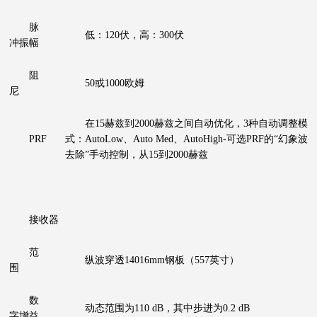
脉
低：120伏，高：300伏
冲振幅
阻
50或1000欧姆
尼
在15赫兹到2000赫兹之间自动优化，3种自动调整模
PRF
式：AutoLow、Auto Med、AutoHigh-可选PRF的“幻象波
去除”手动控制，从15到2000赫兹
接收器
范
纵波穿透14016mm钢板（557英寸）
围
数
动态范围为110 dB，其中步进为0.2 dB
字增益