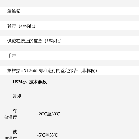
运输箱
背带（非标配）
佩戴在腰上的皮套（非标配）
手带
据根据EN12668标准进行的鉴定报告（非标配）
USMgo+技术参数
常规
存
-20℃至60℃
储温度
使
-5℃至55℃
用温度