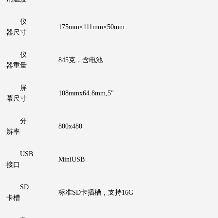
仪
175mm×111mm×50mm
器尺寸
仪
845克，含电池
器重量
屏
108mmx64.8mm,5"
幕尺寸
分
800x480
辨率
USB
MiniUSB
接口
SD
标准SD卡插槽，支持16G
卡槽